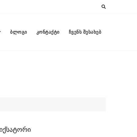
ბლოგი
კონტაქტი
ჩვენს შესახებ
ფიქსატორი