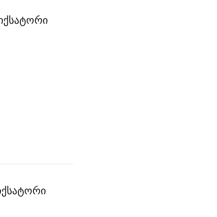
ფიქსატორი
ფიქსატორი