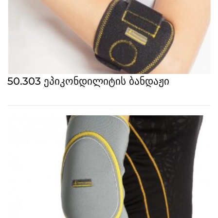
50.303 ეპიკონდილიტის ბანდაჟი