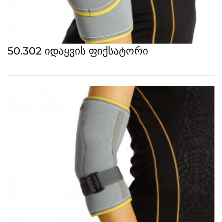
50.302 იდაყვის ფიქსატორი