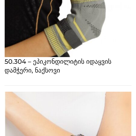
50.304 – ეპიკონდილიტის იდაყვის
დამჭერი, ნაქსოვი