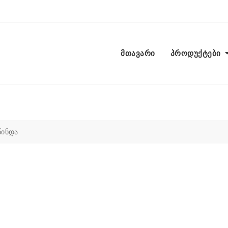
მთავარი
პროდუქტები
წინდა