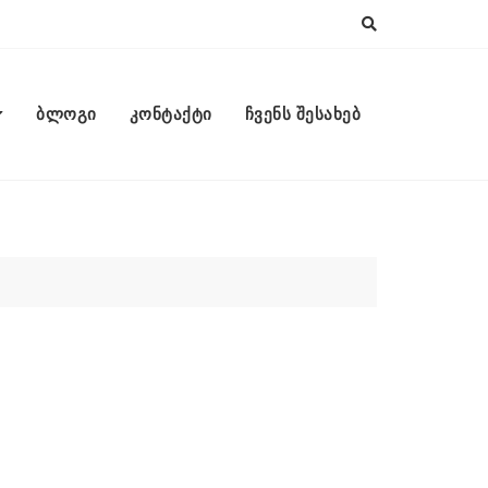
ბლოგი
კონტაქტი
ჩვენს შესახებ