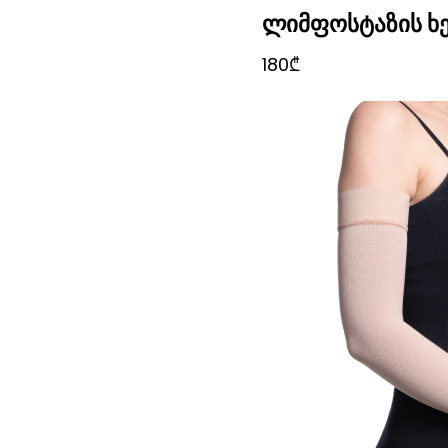
ლიმფოსტაზის ხ
180₾