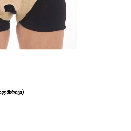
ცალმხრივი)