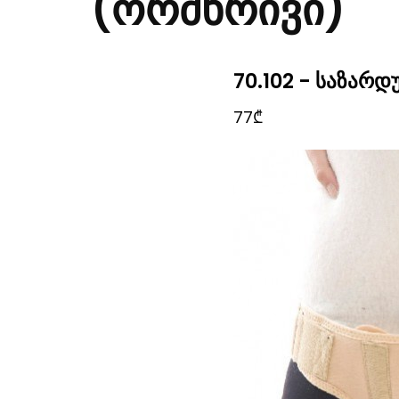
(ორმხრივი)
70.102 - საზარ
77₾