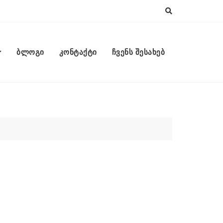
ბლოგი
კონტაქტი
ჩვენს შესახებ