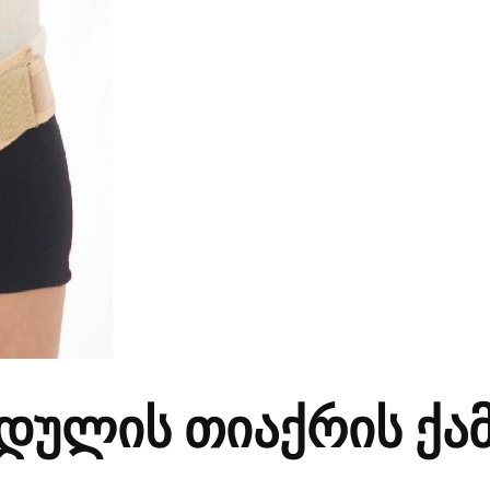
რდულის თიაქრის ქა