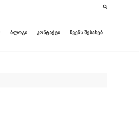
ბლოგი
კონტაქტი
ჩვენს შესახებ