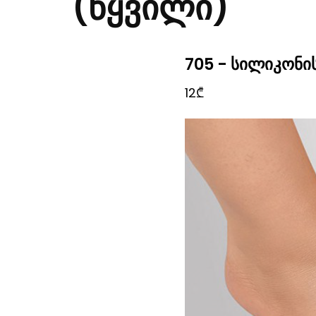
(წყვილი)
705 - სილიკონი
12₾