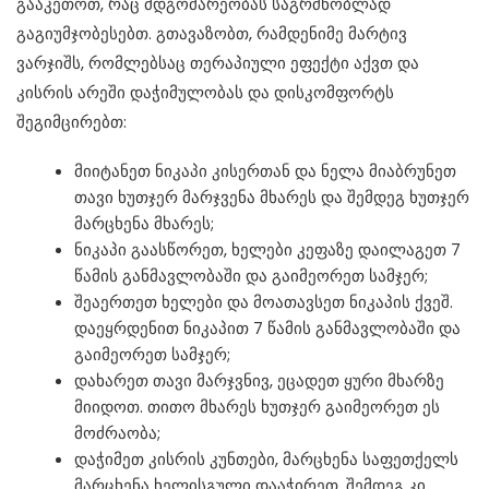
გააკეთოთ, რაც მდგომარეობას საგრძნობლად
გაგიუმჯობესებთ. გთავაზობთ, რამდენიმე მარტივ
ვარჯიშს, რომლებსაც თერაპიული ეფექტი აქვთ და
კისრის არეში დაჭიმულობას და დისკომფორტს
შეგიმცირებთ:
მი­ი­ტა­ნეთ ნი­კა­პი კი­სერ­თან და ნელა მი­აბ­რუ­ნეთ
თავი ხუთ­ჯერ მარ­ჯვე­ნა მხა­რეს და შემ­დეგ ხუთ­ჯერ
მარ­ცხე­ნა მხა­რეს;
ნიკაპი გაასწორეთ, ხელები კეფაზე დაილაგეთ 7
წამის განმავლობაში და გაიმეორეთ სამჯერ;
შეაერთეთ ხელები და მოათავსეთ ნიკაპის ქვეშ.
დაეყრდენით ნიკაპით 7 წამის განმავლობაში და
გაიმეორეთ სამჯერ;
და­ხა­რეთ თავი მარ­ჯვნივ, ეცა­დეთ ყური მხარ­ზე
მი­ი­დოთ. თითო მხა­რეს ხუთ­ჯერ გა­ი­მე­ო­რეთ ეს
მოძ­რა­ო­ბა;
დაჭიმეთ კისრის კუნთები, მარცხენა საფეთქელს
მარცხენა ხელისგული დააჭირეთ, შემდეგ კი